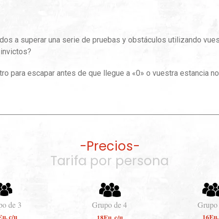
ados a superar una serie de pruebas y obstáculos utilizando vue
 invictos?
ro para escapar antes de que llegue a «0» o vuestra estancia no 
-Precios-
Tarifa por persona
po de 3
Grupo de 4
Grupo 
u. c/u
16Eu.
18Eu. c/u