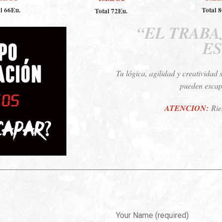
l 66Eu.
Total 
Total 72Eu.
“EL TRABA
ES
Tu lógica, agilidad y creatividad 
pueden escap
ATENCION:
Rie
Your Name (required)