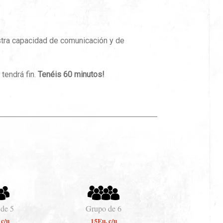
stra capacidad de comunicación y de
tendrá fin.
Tenéis 60 minutos!
de 5
Grupo de 6
 c/u
15Eu. c/u