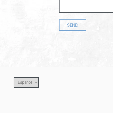
Elegir
un
idioma